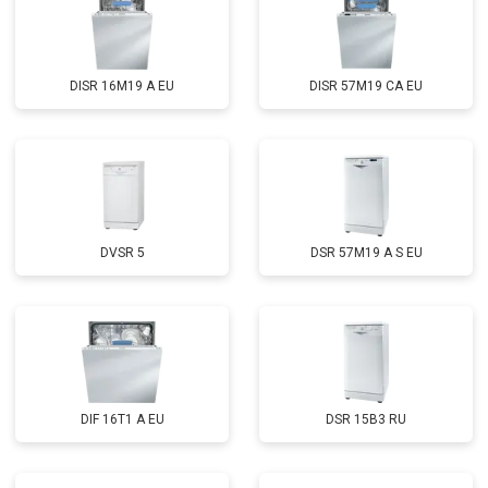
Замена нижнего уплотнителя
от 1000 ₽
Заказать
дверцы
Замена заливного шланга с
от 1100 ₽
Заказать
системой Аквастоп
DISR 16M19 A EU
DISR 57M19 CA EU
Замена заливного шланга
от 850 ₽
Заказать
Диагностика
бесплатно
Заказать
DVSR 5
DSR 57M19 A S EU
DIF 16T1 A EU
DSR 15B3 RU