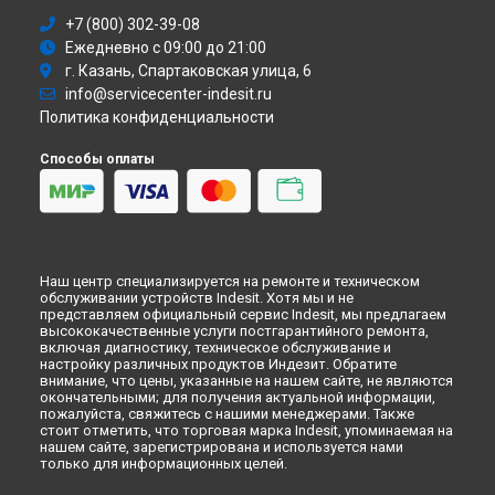
Ремонт посудомоечной машины DSR 57H96 Z Indesit в
+7 (800) 302-39-08
Иркутске
Ежедневно с 09:00 до 21:00
Ремонт посудомоечной машины DSR 57H96 Z Indesit в
Самаре
г. Казань, Спартаковская улица, 6
info@servicecenter-indesit.ru
Ремонт посудомоечной машины DSR 57H96 Z Indesit в
Омске
Политика конфиденциальности
Ремонт посудомоечной машины DSR 57H96 Z Indesit в
Красноярске
Способы оплаты
Ремонт посудомоечной машины DSR 57H96 Z Indesit в
Перми
Ремонт посудомоечной машины DSR 57H96 Z Indesit в
Ульяновске
Ремонт посудомоечной машины DSR 57H96 Z Indesit в
Наш центр специализируется на ремонте и техническом
Кирове
обслуживании устройств Indesit. Хотя мы и не
представляем официальный сервис Indesit, мы предлагаем
Ремонт посудомоечной машины DSR 57H96 Z Indesit в
высококачественные услуги постгарантийного ремонта,
Оренбурге
включая диагностику, техническое обслуживание и
Ремонт посудомоечной машины DSR 57H96 Z Indesit в
настройку различных продуктов Индезит. Обратите
Кемерово
внимание, что цены, указанные на нашем сайте, не являются
окончательными; для получения актуальной информации,
Ремонт посудомоечной машины DSR 57H96 Z Indesit в
пожалуйста, свяжитесь с нашими менеджерами. Также
Новокузнецке
стоит отметить, что торговая марка Indesit, упоминаемая на
нашем сайте, зарегистрирована и используется нами
Ремонт посудомоечной машины DSR 57H96 Z Indesit в
только для информационных целей.
Рязани
Ремонт посудомоечной машины DSR 57H96 Z Indesit в