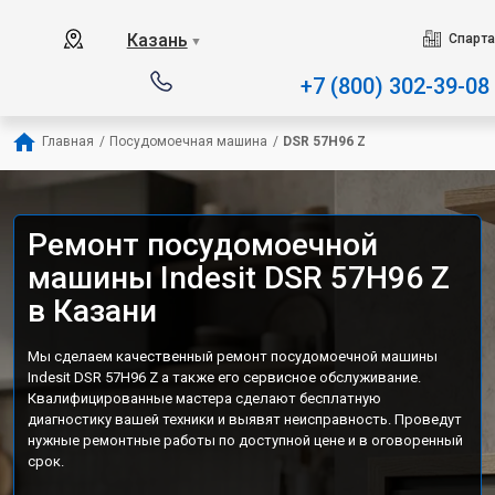
Наш сервисный центр специализируется 
Казань
Спарта
▼
+7 (800) 302-39-08
Главная
/
Посудомоечная машина
/
DSR 57H96 Z
Ремонт посудомоечной
машины Indesit DSR 57H96 Z
в Казани
Мы сделаем качественный ремонт посудомоечной машины
Indesit DSR 57H96 Z а также его сервисное обслуживание.
Квалифицированные мастера сделают бесплатную
диагностику вашей техники и выявят неисправность. Проведут
нужные ремонтные работы по доступной цене и в оговоренный
срок.