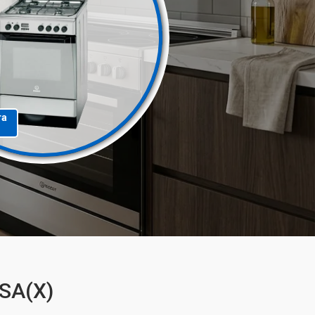
та
 SA(X)