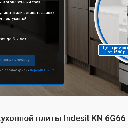
 в оговоренный срок.
улица, 6 или оставьте заявку
омплектующие!
ия до 3-х лет
Цена ремон
от 1590 р.
править заявку
 на обработку моих
персональных
ухонной плиты Indesit KN 6G66