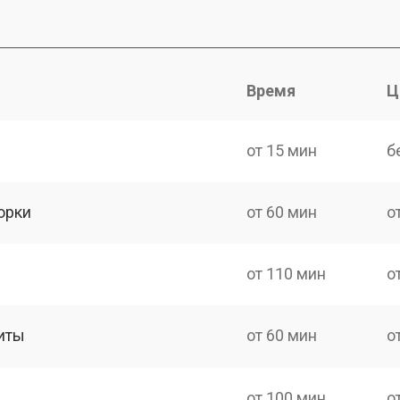
Время
Ц
от 15 мин
б
орки
от 60 мин
о
от 110 мин
о
иты
от 60 мин
о
от 100 мин
о