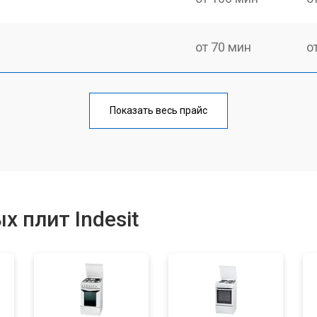
от 70 мин
о
ния
от 120 мин
о
Показать весь прайс
от 50 мин
о
от 100 мин
о
 плит Indesit
от 60 мин
о
от 90 мин
о