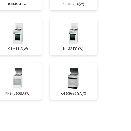
K 3M5.A (W)
K 3M5 S.A(W)
т 2750 ₽
Заказать
т 2590 ₽
Заказать
K 1M11 S(W)
K 132 ES (W)
т 2600 ₽
Заказать
KN3T760SA (W)
KN 6G660 SA(X)