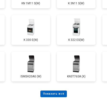
KN 1M11 S(W)
K 3N11 S(W)
от 60 мин
о
от 80 мин
о
K 330 E(W)
K 322 ES(W)
от 60 мин
о
I5MSH20AG (W)
KN3T76SA (X)