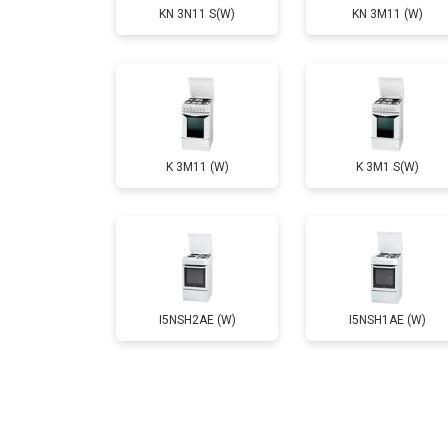
KN 3N11 S(W)
KN 3M11 (W)
Ремонт электропроводки
Замена лампы подсветки
K 3M11 (W)
K 3M1 S(W)
Ремонт чугунной конфорки
I5NSH2AE (W)
I5NSH1AE (W)