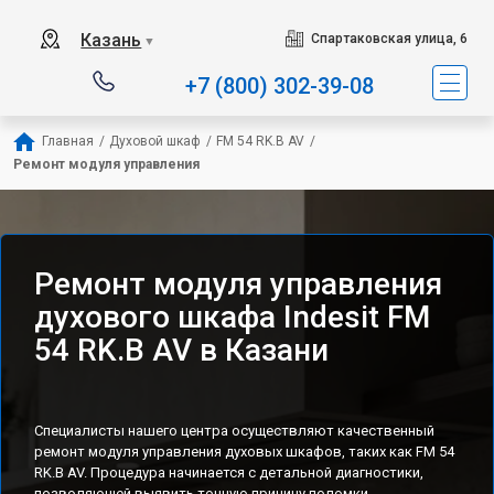
Наш сервисный центр специа
Казань
Спартаковская улица, 6
▼
+7 (800) 302-39-08
Главная
/
Духовой шкаф
/
FM 54 RK.B AV
/
Ремонт модуля управления
Ремонт модуля управления
духового шкафа Indesit FM
54 RK.B AV в Казани
Специалисты нашего центра осуществляют качественный
ремонт модуля управления духовых шкафов, таких как FM 54
RK.B AV. Процедура начинается с детальной диагностики,
позволяющей выявить точную причину поломки.